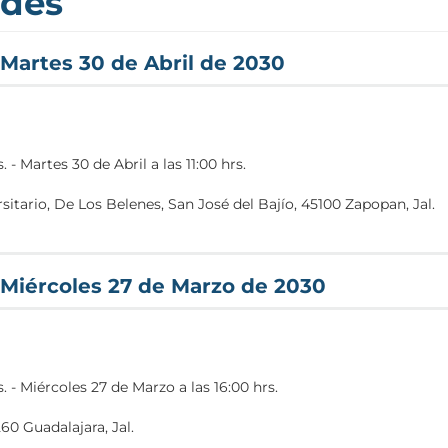
ades
Martes 30 de Abril de 2030
s.
-
Martes 30 de Abril a las 11:00 hrs.
itario, De Los Belenes, San José del Bajío, 45100 Zapopan, Jal.
entro+Universitario+de+Ciencias+Econ%C3%B3mico+Administrat
 Miércoles 27 de Marzo de 2030
s.
-
Miércoles 27 de Marzo a las 16:00 hrs.
60 Guadalajara, Jal.
e/CUCSH/@20.6934388,-103.3523099,17z/data=!3m1!4b1!4m5!3m