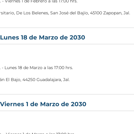
.
-
Viernes 1 de Febrero a las 17:00 hrs.
itario, De Los Belenes, San José del Bajío, 45100 Zapopan, Jal.
entro+Universitario+de+Ciencias+Econ%C3%B3mico+Administrat
 Lunes 18 de Marzo de 2030
.
-
Lunes 18 de Marzo a las 17:00 hrs.
n El Bajo, 44250 Guadalajara, Jal.
e/Centro+Universitario+de+Arte,+Arquitectura+y+Dise%C3%B1o/
Viernes 1 de Marzo de 2030