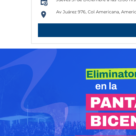
Av Juárez 976, Col Americana, America
https://www.google.com.mx/maps/pla
103.3589958