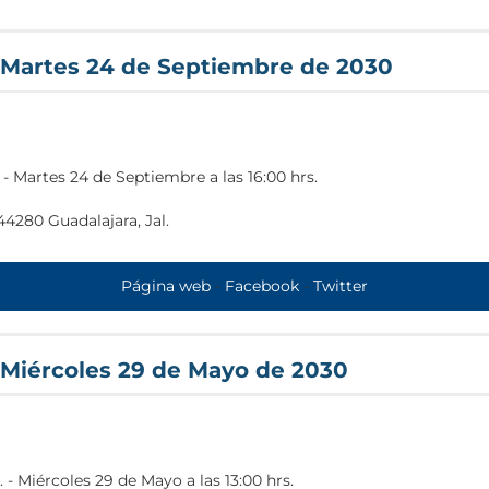
 Martes 24 de Septiembre de 2030
-
Martes 24 de Septiembre a las 16:00 hrs.
44280 Guadalajara, Jal.
e/Centro+Universitario+de+Ciencias+de+la+Salud,+%C3%81rea+
Página web
-
Facebook
-
Twitter
 Miércoles 29 de Mayo de 2030
.
-
Miércoles 29 de Mayo a las 13:00 hrs.