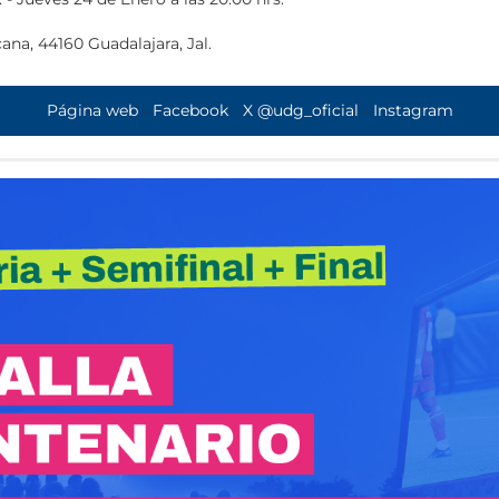
na, 44160 Guadalajara, Jal.
ce/Rector%C3%ADa+UdeG/@20.675405,-103.3611898,17z/data=!3m
Página web
-
Facebook
-
X @udg_oficial
-
Instagram