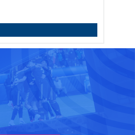
1!4b1!4m5!3m4!1s0x8428b1fd61fb0ab9:0x36320855b1198495!8m2