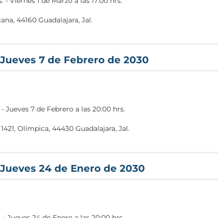
s.
-
Viernes 1 de Marzo a las 17:00 hrs.
na, 44160 Guadalajara, Jal.
cYF6
 Jueves 7 de Febrero de 2030
-
Jueves 7 de Febrero a las 20:00 hrs.
1421, Olímpica, 44430 Guadalajara, Jal.
entro+Universitario+de+Ciencias+Exactas+e+Ingenier%C3%ADas
 Jueves 24 de Enero de 2030
.
-
Jueves 24 de Enero a las 20:00 hrs.