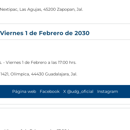
extipac, Las Agujas, 45200 Zapopan, Jal.
e/Centro+Universitario+de+Ciencias+Biol%C3%B3gicas+y+Agrop
Viernes 1 de Febrero de 2030
s.
-
Viernes 1 de Febrero a las 17:00 hrs.
1421, Olímpica, 44430 Guadalajara, Jal.
entro+Universitario+de+Ciencias+Exactas+e+Ingenier%C3%ADas
Página web
-
Facebook
-
X @udg_oficial
-
Instagram